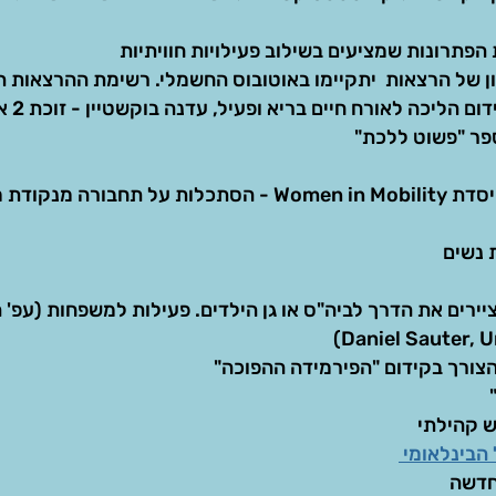
 הפתרונות שמציעים בשילוב פעילויות חוויתיות
וון של הרצאות יתקיימו באוטובוס החשמלי. רשימת ההרצאות
סדנת הלכתי
פר "פשוט ללכת"
והרצאתה של אורלי דהן, מייסדת Women in Mobility - הסתכלות ע
 נשים
ציירים את הדרך לביה"ס או גן הילדים. פעילות למשפחות (עפ'
Daniel Sauter, U
צורך בקידום "הפירמידה ההפוכה"
 קהילתי
הבינלאומי
חדשה