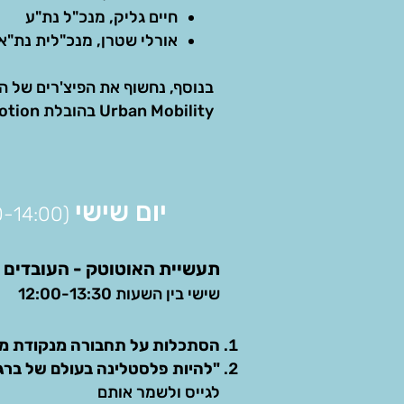
חיים גליק, מנכ"ל נת"ע
אורלי שטרן, מנכ"לית נת"א
בנוסף, נחשוף את הפיצ'רים של 
Urban Mobility בהובלת EcoMotion ו-CityZone
יום שישי
(10:00-14:00)
תעשיית האוטוטק - העובדים ו
שישי בין השעות 12:00-13:30
הסתכלות על תחבורה מנקודת מ
"להיות פלסטלינה בעולם של ברג
לגייס ולשמר אותם