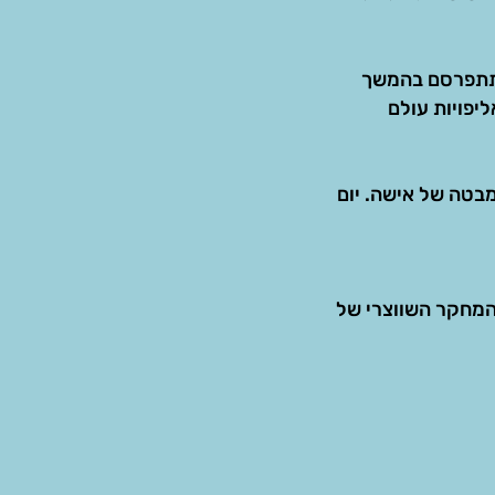
 תתפרסם בהמשך
ות - סדנא לקידום הליכה לאורח חיים בריא ופעיל, עדנה בוקשטיין - זוכת 2 אליפויות עולם
ל תחבורה מנקודת מבטה של אישה. יום
 המחקר השווצרי של